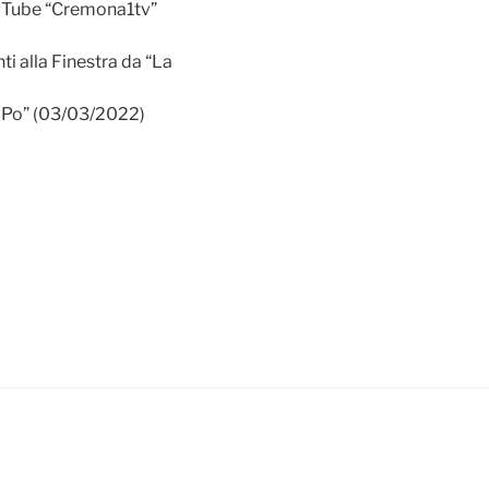
uTube “Cremona1tv”
i alla Finestra da “La
l Po” (03/03/2022)